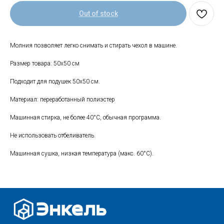
Out of stock
Свяжитесь с нами
Молния позволяет легко снимать и стирать чехол в машине.
+7 (903) 969-57-59
Размер товара: 50х50 см
Контакты
Подходит для подушек 50х50 см.
Адреса магазинов
Материал: переработанный полиэстер
Сервис
Машинная стирка, не более 40°C, обычная программа.
Каталог
Соцсети:
Не использовать отбеливатель.
Мебель
Машинная сушка, низкая температура (макс. 60°C).
Скидки и акции
Хранение и порядок
Текстиль для дома
Доставка и оплата
Разное
О нас
© 2025 - Интернет-магазин Enkelshop.ru
Политика конфиденциальности