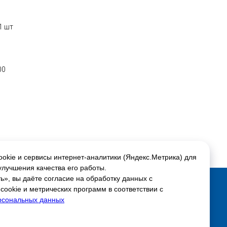
1 шт
00
okie и сервисы интернет-аналитики (Яндекс.Метрика) для
улучшения качества его работы.
», вы даёте согласие на обработку данных с
ookie и метрических программ в соответствии с
Соцсети:
рсональных данных
Скидки и акции
ься
Настройки куки
Доставка и оплата