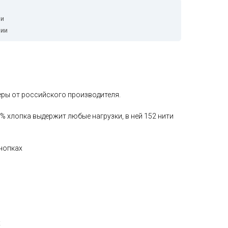
ии
чии
еры от российского производителя.
0% хлопка выдержит любые нагрузки, в ней 152 нити
кнопках
х