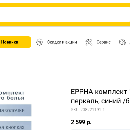
Новинки
Скидки и акции
Сервис
ЕРРНА комплект 1
перкаль, синий /
SKU:
208221191-1
2 599
р.